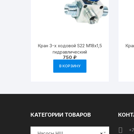
Кран 3-х ходовой S22 М18х1,5
Кра
гидравлический
750
₽
В КОРЗИНУ
КАТЕГОРИИ ТОВАРОВ
КОНТ
+7
Насосы НШ
×