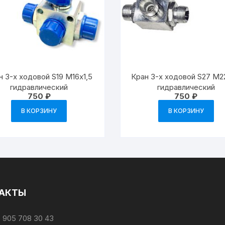
н 3-х ходовой S19 М16х1,5
Кран 3-х ходовой S27 М2
гидравлический
гидравлический
750
₽
750
₽
В КОРЗИНУ
В КОРЗИНУ
АКТЫ
 905 708 30 43