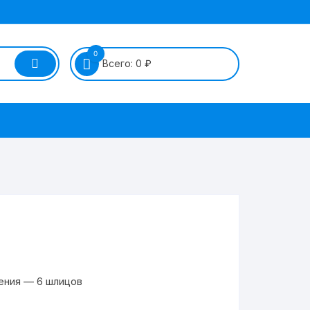
0
Всего:
0
₽
ения — 6 шлицов