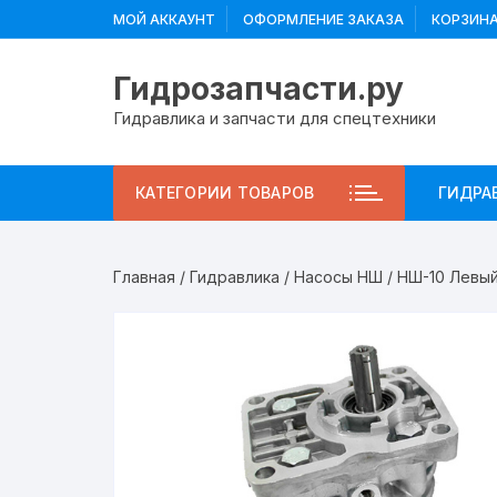
Перейти
МОЙ АККАУНТ
ОФОРМЛЕНИЕ ЗАКАЗА
КОРЗИН
к
содержимому
Гидрозапчасти.ру
Гидравлика и запчасти для спецтехники
КАТЕГОРИИ ТОВАРОВ
ГИДРА
Главная
/
Гидравлика
/
Насосы НШ
/ НШ-10 Левы