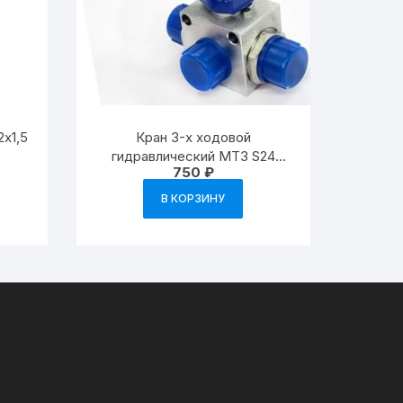
2х1,5
Кран 3-х ходовой
гидравлический МТЗ S24
750
₽
М20х1.5
В КОРЗИНУ