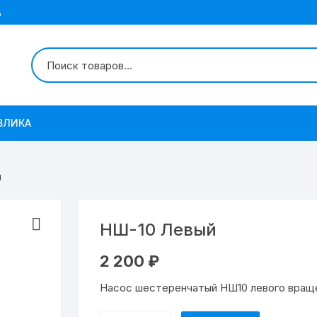
А
ВЛИКА
й
НШ-10 Левый
2 200
₽
Насос шестеренчатый НШ10 левого вращ