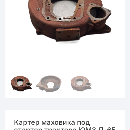
Картер маховика под
стартер трактора ЮМЗ Д-65