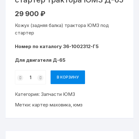
29 900
₽
Кожух (задняя балка) трактора ЮМЗ под
стартер
Номер по каталогу 36-1002312-Г5
Для двигателя Д-65
Количество
В КОРЗИНУ
товара
Картер
Категория:
Запчасти ЮМЗ
маховика
под
Метки:
картер маховика
,
юмз
стартер
трактора
ЮМЗ
Д-65